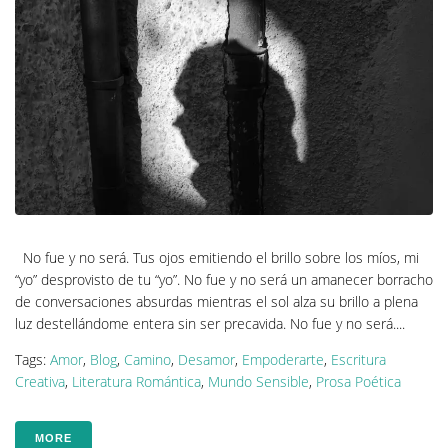
No fue y no será. Tus ojos emitiendo el brillo sobre los míos, mi
“yo” desprovisto de tu “yo”. No fue y no será un amanecer borracho
de conversaciones absurdas mientras el sol alza su brillo a plena
luz destellándome entera sin ser precavida. No fue y no será....
Tags:
Amor
,
Blog
,
Camino
,
Desamor
,
Empoderarte
,
Escritura
Creativa
,
Literatura Romántica
,
Mundo Sensible
,
Prosa Poética
MORE