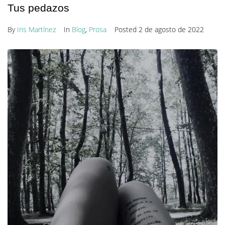
Tus pedazos
By
Iris Martínez
In
Blog
,
Prosa
Posted
2 de agosto de 2022