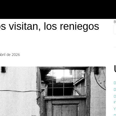
B
 visitan, los reniegos
abril de 2026
D
D
D
i
Y
D