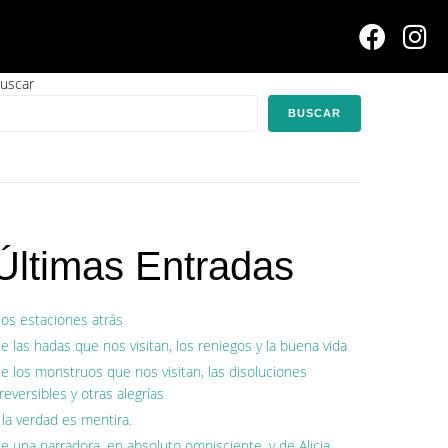
uscar
BUSCAR
Últimas Entradas
os estaciones atrás
e las hadas que nos visitan, los reniegos y la buena vida
e los monstruos que nos visitan, las disoluciones
rreversibles y otras alegrías
 la verdad es mentira.
e una narradora, en absoluto omnisciente, y de Alicia.