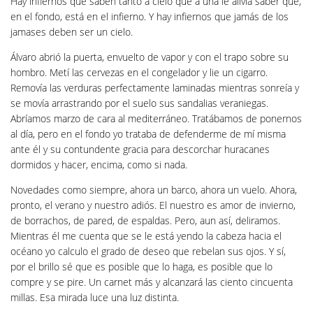
Hay infiernos que saben tanto a cielo que a una le alivia saber que,
en el fondo, está en el infierno. Y hay infiernos que jamás de los
jamases deben ser un cielo.
Álvaro abrió la puerta, envuelto de vapor y con el trapo sobre su
hombro. Metí las cervezas en el congelador y lie un cigarro.
Removía las verduras perfectamente laminadas mientras sonreía y
se movía arrastrando por el suelo sus sandalias veraniegas.
Abríamos marzo de cara al mediterráneo. Tratábamos de ponernos
al día, pero en el fondo yo trataba de defenderme de mí misma
ante él y su contundente gracia para descorchar huracanes
dormidos y hacer, encima, como si nada.
Novedades como siempre, ahora un barco, ahora un vuelo. Ahora,
pronto, el verano y nuestro adiós. El nuestro es amor de invierno,
de borrachos, de pared, de espaldas. Pero, aun así, deliramos.
Mientras él me cuenta que se le está yendo la cabeza hacia el
océano yo calculo el grado de deseo que rebelan sus ojos. Y sí,
por el brillo sé que es posible que lo haga, es posible que lo
compre y se pire. Un carnet más y alcanzará las ciento cincuenta
millas. Esa mirada luce una luz distinta.