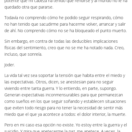
potente que mi cabeza ha tenido que rendirse y al mundo no le ha
quedado otra que pararse.
Todavía no comprendo cómo he podido seguir respirando, cómo
no han tenido que sacudirme para hacerme volver, arrancar y salir
de ahí. No comprendo cómo no se ha bloqueado el punto muerto.
Sin embargo, en contra de todas las deducibles implicaciones
físicas del sentimiento, creo que no se me ha notado nada. Creo,
incluso, que sonreía.
Joder.
La vida tal vez sea soportar la tensión que habita entre el miedo y
las expectativas. Otros, dicen, se anestesian para no seguir
viviendo entre tanta guerra. Y lo entiendo, en parte, supongo.
Generan expectativas inconmensurables para que permanezcan
como sueños en los que seguir soñando y establecen situaciones
que eviten todo riesgo para no tener la necesidad de sentir más
miedo que el que ya acontece a todos: el dolor interior, la muerte.
Pero en mi caso esa opción no existe. Yo estoy entre la guerra y el
suicidio. Y mira que apetecerme la paz, me apetece. A veces, la