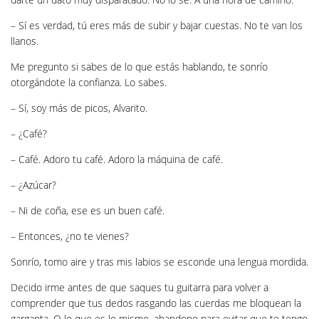
– Sí es verdad, tú eres más de subir y bajar cuestas. No te van los
llanos.
Me pregunto si sabes de lo que estás hablando, te sonrío
otorgándote la confianza. Lo sabes.
– Sí, soy más de picos, Alvarito.
– ¿Café?
– Café. Adoro tu café. Adoro la máquina de café.
– ¿Azúcar?
– Ni de coña, ese es un buen café.
– Entonces, ¿no te vienes?
Sonrío, tomo aire y tras mis labios se esconde una lengua mordida.
Decido irme antes de que saques tu guitarra para volver a
comprender que tus dedos rasgando las cuerdas me bloquean la
garganta. O lo que es lo mismo, abandono para evitar que te tengo