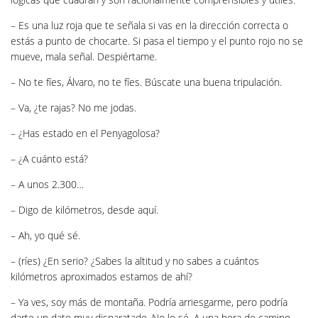
– Es una luz roja que te señala si vas en la dirección correcta o
estás a punto de chocarte. Si pasa el tiempo y el punto rojo no se
mueve, mala señal. Despiértame.
– No te fíes, Álvaro, no te fíes. Búscate una buena tripulación.
– Va, ¿te rajas? No me jodas.
– ¿Has estado en el Penyagolosa?
– ¿A cuánto está?
– A unos 2.300…
– Digo de kilómetros, desde aquí.
– Ah, yo qué sé.
– (ríes) ¿En serio? ¿Sabes la altitud y no sabes a cuántos
kilómetros aproximados estamos de ahí?
– Ya ves, soy más de montaña. Podría arriesgarme, pero podría
darte un dato muy disparatado. No lo sé. A una hora de camino.