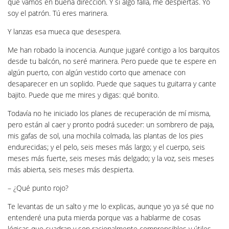
que vamos en buena dirección. Y si algo falla, me despiertas. Yo
soy el patrón. Tú eres marinera.
Y lanzas esa mueca que desespera.
Me han robado la inocencia. Aunque jugaré contigo a los barquitos
desde tu balcón, no seré marinera. Pero puede que te espere en
algún puerto, con algún vestido corto que amenace con
desaparecer en un soplido. Puede que saques tu guitarra y cante
bajito. Puede que me mires y digas: qué bonito.
Todavía no he iniciado los planes de recuperación de mí misma,
pero están al caer y pronto podrá suceder: un sombrero de paja,
mis gafas de sol, una mochila colmada, las plantas de los pies
endurecidas; y el pelo, seis meses más largo; y el cuerpo, seis
meses más fuerte, seis meses más delgado; y la voz, seis meses
más abierta, seis meses más despierta.
– ¿Qué punto rojo?
Te levantas de un salto y me lo explicas, aunque yo ya sé que no
entenderé una puta mierda porque vas a hablarme de cosas
lógicas que cuadran y son racionalmente comprensibles y útiles.